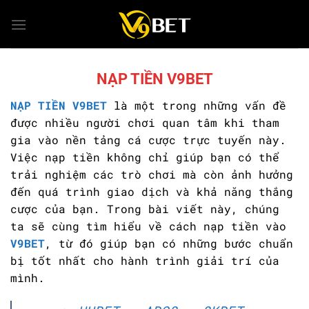
Chuyển
đến
nội
dung
NẠP TIỀN V9BET
NẠP TIỀN V9BET
là một trong những vấn đề
được nhiều người chơi quan tâm khi tham
gia vào nền tảng cá cược trực tuyến này.
Việc nạp tiền không chỉ giúp bạn có thể
trải nghiệm các trò chơi mà còn ảnh hưởng
đến quá trình giao dịch và khả năng thắng
cược của bạn. Trong bài viết này, chúng
ta sẽ cùng tìm hiểu về cách nạp tiền vào
V9BET
, từ đó giúp bạn có những bước chuẩn
bị tốt nhất cho hành trình giải trí của
mình.