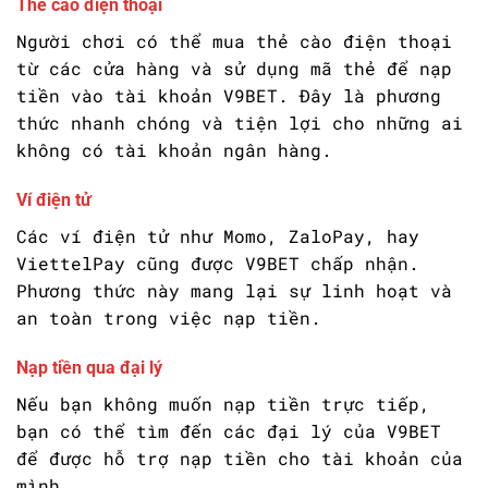
Thẻ cào điện thoại
Người chơi có thể mua thẻ cào điện thoại
từ các cửa hàng và sử dụng mã thẻ để nạp
tiền vào tài khoản V9BET. Đây là phương
thức nhanh chóng và tiện lợi cho những ai
không có tài khoản ngân hàng.
Ví điện tử
Các ví điện tử như Momo, ZaloPay, hay
ViettelPay cũng được V9BET chấp nhận.
Phương thức này mang lại sự linh hoạt và
an toàn trong việc nạp tiền.
Nạp tiền qua đại lý
Nếu bạn không muốn nạp tiền trực tiếp,
bạn có thể tìm đến các đại lý của V9BET
để được hỗ trợ nạp tiền cho tài khoản của
mình.