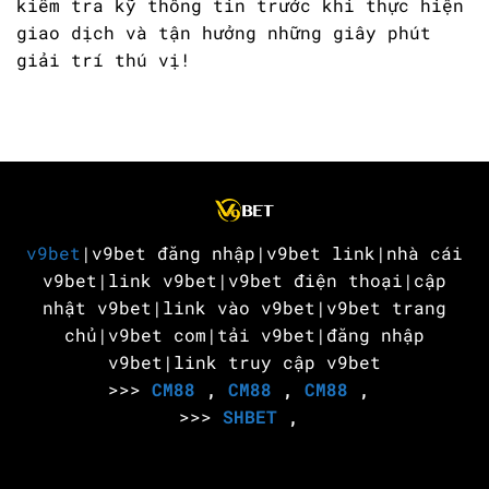
kiểm tra kỹ thông tin trước khi thực hiện
giao dịch và tận hưởng những giây phút
giải trí thú vị!
v9bet
|v9bet đăng nhập|v9bet link|nhà cái
v9bet|link v9bet|v9bet điện thoại|cập
nhật v9bet|link vào v9bet|v9bet trang
chủ|v9bet com|tải v9bet|đăng nhập
v9bet|link truy cập v9bet
>>>
CM88
,
CM88
,
CM88
,
>>>
SHBET
,