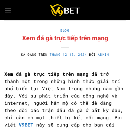
Chuyển
đến
nội
dung
BLOG
Xem đá gà trực tiếp trên mạng
ĐÃ ĐĂNG TRÊN
THÁNG 12 13, 2024
BỞI
ADMIN
Xem đá gà trực tiếp trên mạng
đã trở
thành một trong những hình thức giải trí
phổ biến tại Việt Nam trong những năm gần
đây. Với sự phát triển của công nghệ và
internet, người hâm mộ có thể dễ dàng
theo dõi các trận đấu đá gà ở bất kỳ đâu,
chỉ cần có một thiết bị kết nối mạng. Bài
viết
V9BET
này sẽ cung cấp cho bạn cái