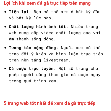
Lợi ích khi xem đá gà trực tiếp trên mạng
Tiện lợi
: Bạn có thể xem ở bất kỳ đâu
và bất kỳ lúc nào.
Chất lượng hình ảnh tốt
: Nhiều trang
web cung cấp video chất lượng cao với
âm thanh sống động.
Tương tác cộng đồng
: Người xem có thể
trao đổi ý kiến và bình luận trực tiếp
trên nền tảng livestream.
Cá cược trực tuyến
: Một số trang cho
phép người dùng tham gia cá cược ngay
trong quá trình xem.
5 trang web tốt nhất để xem đá gà trực tiếp