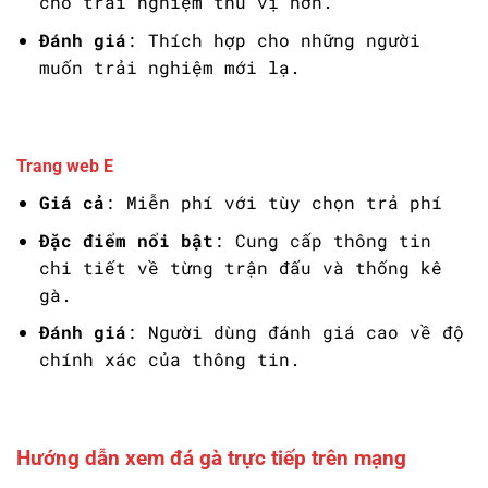
cho trải nghiệm thú vị hơn.
Đánh giá
: Thích hợp cho những người
muốn trải nghiệm mới lạ.
Trang web E
Giá cả
: Miễn phí với tùy chọn trả phí
Đặc điểm nổi bật
: Cung cấp thông tin
chi tiết về từng trận đấu và thống kê
gà.
Đánh giá
: Người dùng đánh giá cao về độ
chính xác của thông tin.
Hướng dẫn xem đá gà trực tiếp trên mạng