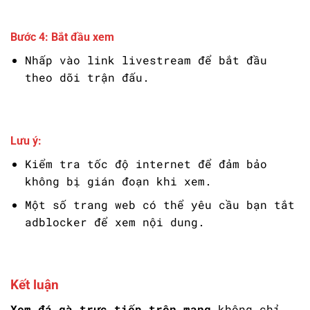
Bước 4: Bắt đầu xem
Nhấp vào link livestream để bắt đầu
theo dõi trận đấu.
Lưu ý:
Kiểm tra tốc độ internet để đảm bảo
không bị gián đoạn khi xem.
Một số trang web có thể yêu cầu bạn tắt
adblocker để xem nội dung.
Kết luận
Xem đá gà trực tiếp trên mạng
không chỉ