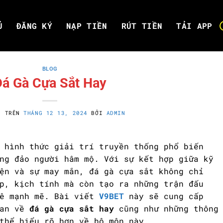
Ủ
ĐĂNG KÝ
NẠP TIỀN
RÚT TIỀN
TẢI APP
BLOG
Đá Gà Cựa Sắt Hay
G TRÊN
THÁNG 12 13, 2024
BỞI
ADMIN
 hình thức giải trí truyền thống phổ biến
ng đảo người hâm mộ. Với sự kết hợp giữa kỹ
ện và sự may mắn, đá gà cựa sắt không chỉ
p, kịch tính mà còn tạo ra những trận đấu
kê mạnh mẽ. Bài viết
V9BET
này sẽ cung cấp
uan về
đá gà cựa sắt hay
cũng như những thông
thể hiểu rõ hơn về bộ môn này.