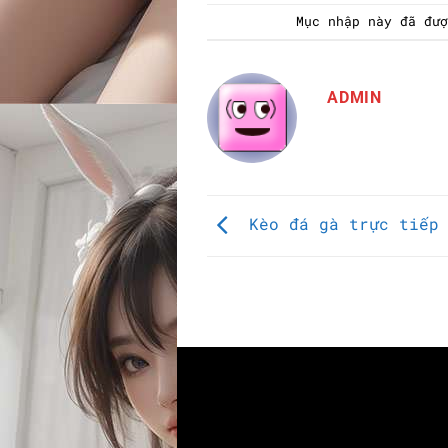
Mục nhập này đã đư
ADMIN
Kèo đá gà trực tiếp