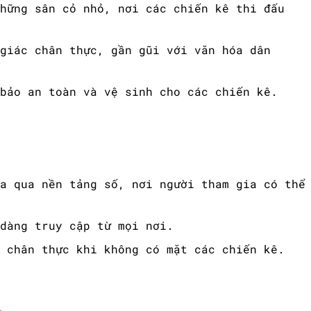
hững sân cỏ nhỏ, nơi các chiến kê thi đấu
giác chân thực, gần gũi với văn hóa dân
bảo an toàn và vệ sinh cho các chiến kê.
a qua nền tảng số, nơi người tham gia có thể
dàng truy cập từ mọi nơi.
 chân thực khi không có mặt các chiến kê.