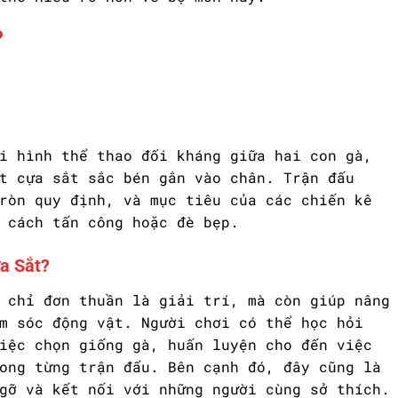
?
i hình thể thao đối kháng giữa hai con gà,
t cựa sắt sắc bén gắn vào chân. Trận đấu
ròn quy định, và mục tiêu của các chiến kê
 cách tấn công hoặc đè bẹp.
a Sắt?
 chỉ đơn thuần là giải trí, mà còn giúp nâng
m sóc động vật. Người chơi có thể học hỏi
iệc chọn giống gà, huấn luyện cho đến việc
ong từng trận đấu. Bên cạnh đó, đây cũng là
gỡ và kết nối với những người cùng sở thích.