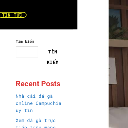
TIN TỨC
Tìm kiếm
TÌM
KIẾM
Recent Posts
Nhà cái đá gà
online Campuchia
uy tín
Xem đá gà trực
tiếp trên mạng