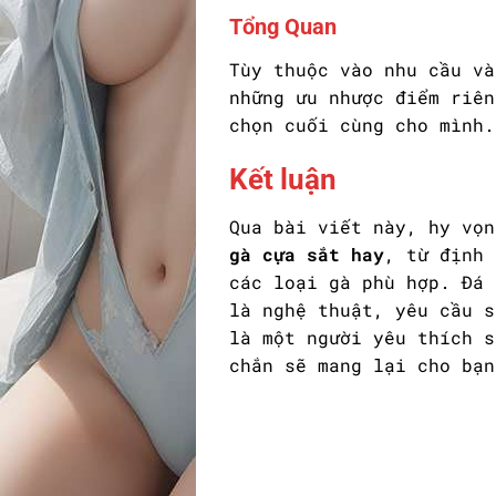
Tổng Quan
Tùy thuộc vào nhu cầu và
những ưu nhược điểm riên
chọn cuối cùng cho mình.
Kết luận
Qua bài viết này, hy vọ
gà cựa sắt hay
, từ định 
các loại gà phù hợp. Đá 
là nghệ thuật, yêu cầu s
là một người yêu thích s
chắn sẽ mang lại cho bạn