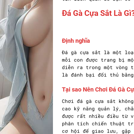
Đá Gà Cựa Sắt Là Gì
Định nghĩa
Đá gà cựa sắt là một loạ
mỗi con được trang bị mộ
diễn ra trong một vòng t
là đánh bại đối thủ bằng
Tại sao Nên Chơi Đá Gà Cự
Chơi đá gà cựa sắt không
cao kỹ năng quản lý, chă
được rất nhiều điều từ v
phân tích chiến thuật tr
cơ hội để giao lưu, gặp 