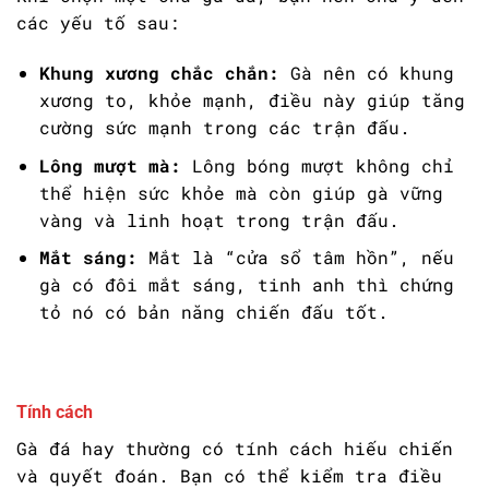
các yếu tố sau:
Khung xương chắc chắn:
Gà nên có khung
xương to, khỏe mạnh, điều này giúp tăng
cường sức mạnh trong các trận đấu.
Lông mượt mà:
Lông bóng mượt không chỉ
thể hiện sức khỏe mà còn giúp gà vững
vàng và linh hoạt trong trận đấu.
Mắt sáng:
Mắt là “cửa sổ tâm hồn”, nếu
gà có đôi mắt sáng, tinh anh thì chứng
tỏ nó có bản năng chiến đấu tốt.
Tính cách
Gà đá hay thường có tính cách hiếu chiến
và quyết đoán. Bạn có thể kiểm tra điều