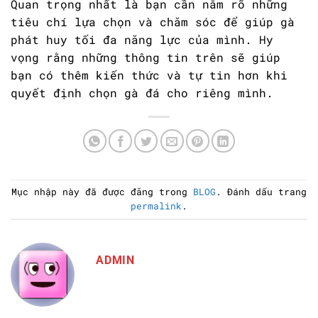
Quan trọng nhất là bạn cần nắm rõ những
tiêu chí lựa chọn và chăm sóc để giúp gà
phát huy tối đa năng lực của mình. Hy
vọng rằng những thông tin trên sẽ giúp
bạn có thêm kiến thức và tự tin hơn khi
quyết định chọn gà đá cho riêng mình.
Mục nhập này đã được đăng trong
BLOG
. Đánh dấu trang
permalink
.
ADMIN