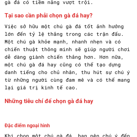
gà đá có tiềm năng vượt trội.
Tại sao cần phải chọn gà đá hay?
Việc sở hữu một chú gà đá tốt ảnh hưởng
lớn đến tỷ lệ thắng trong các trận đấu.
Một chú gà khỏe mạnh, nhanh nhẹn và có
chiến thuật thông minh sẽ giúp người chơi
dễ dàng giành chiến thắng hơn. Hơn nữa,
một chú gà đá hay cũng có thể tạo dựng
danh tiếng cho chủ nhân, thu hút sự chú ý
từ những người cùng đam mê và có thể mang
lại giá trị kinh tế cao.
Những tiêu chí để chọn gà đá hay
Đặc điểm ngoại hình
Khi chọn một chú gà đá, bạn nên chú ý đến