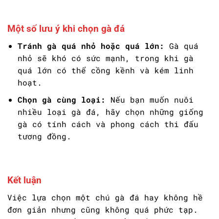
Một số lưu ý khi chọn gà đá
Tránh gà quá nhỏ hoặc quá lớn:
Gà quá
nhỏ sẽ khó có sức mạnh, trong khi gà
quá lớn có thể cồng kềnh và kém linh
hoạt.
Chọn gà cùng loại:
Nếu bạn muốn nuôi
nhiều loại gà đá, hãy chọn những giống
gà có tính cách và phong cách thi đấu
tương đồng.
Kết luận
Việc lựa chọn một chú gà đá hay không hề
đơn giản nhưng cũng không quá phức tạp.