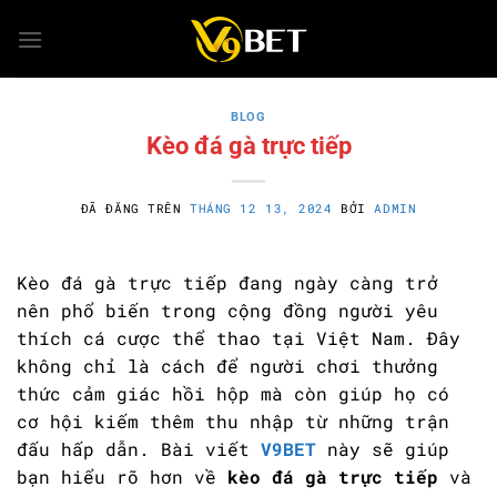
Chuyển
đến
nội
dung
BLOG
Kèo đá gà trực tiếp
ĐÃ ĐĂNG TRÊN
THÁNG 12 13, 2024
BỞI
ADMIN
Kèo đá gà trực tiếp đang ngày càng trở
nên phổ biến trong cộng đồng người yêu
thích cá cược thể thao tại Việt Nam. Đây
không chỉ là cách để người chơi thưởng
thức cảm giác hồi hộp mà còn giúp họ có
cơ hội kiếm thêm thu nhập từ những trận
đấu hấp dẫn. Bài viết
V9BET
này sẽ giúp
bạn hiểu rõ hơn về
kèo đá gà trực tiếp
và