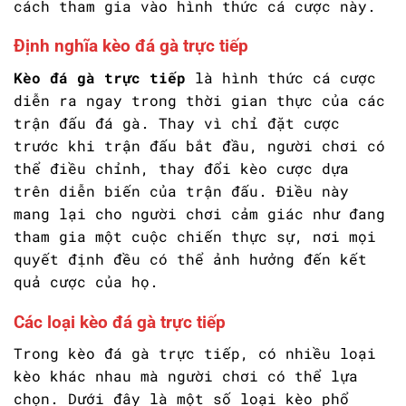
cách tham gia vào hình thức cá cược này.
Định nghĩa kèo đá gà trực tiếp
Kèo đá gà trực tiếp
là hình thức cá cược
diễn ra ngay trong thời gian thực của các
trận đấu đá gà. Thay vì chỉ đặt cược
trước khi trận đấu bắt đầu, người chơi có
thể điều chỉnh, thay đổi kèo cược dựa
trên diễn biến của trận đấu. Điều này
mang lại cho người chơi cảm giác như đang
tham gia một cuộc chiến thực sự, nơi mọi
quyết định đều có thể ảnh hưởng đến kết
quả cược của họ.
Các loại kèo đá gà trực tiếp
Trong kèo đá gà trực tiếp, có nhiều loại
kèo khác nhau mà người chơi có thể lựa
chọn. Dưới đây là một số loại kèo phổ