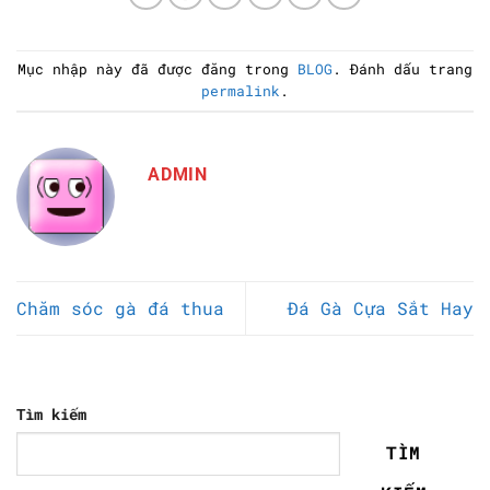
Mục nhập này đã được đăng trong
BLOG
. Đánh dấu trang
permalink
.
ADMIN
Chăm sóc gà đá thua
Đá Gà Cựa Sắt Hay
Tìm kiếm
TÌM