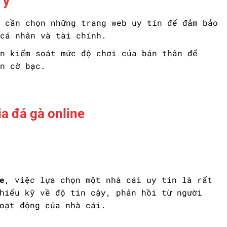
 ý
 cần chọn những trang web uy tín để đảm bảo
cá nhân và tài chính.
n kiểm soát mức độ chơi của bản thân để
n cờ bạc.
a đá gà online
e
, việc lựa chọn một nhà cái uy tín là rất
hiểu kỹ về độ tin cậy, phản hồi từ người
oạt động của nhà cái.