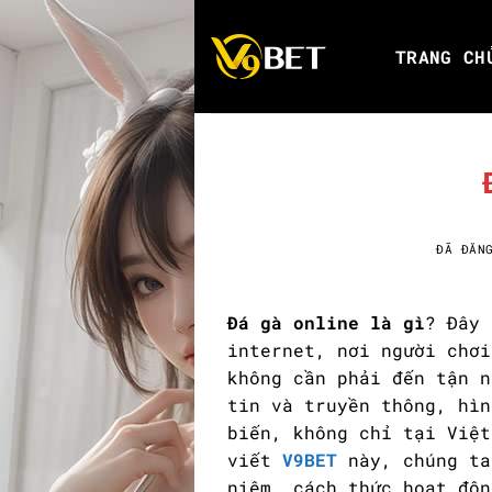
Chuyển
đến
TRANG CH
nội
dung
ĐÃ ĐĂN
Đá gà online là gì
? Đây 
internet, nơi người chơi
không cần phải đến tận n
tin và truyền thông, hìn
biến, không chỉ tại Việt
viết
V9BET
này, chúng ta
niệm, cách thức hoạt độn