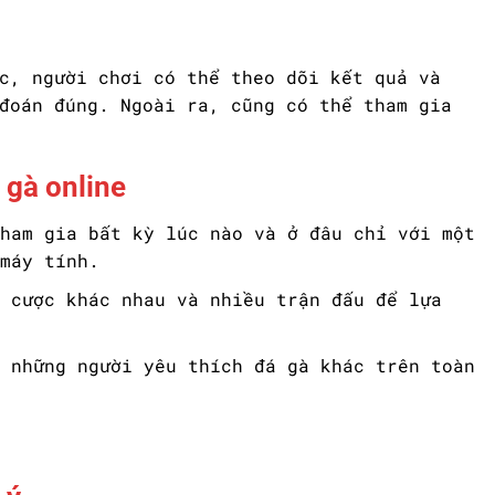
c, người chơi có thể theo dõi kết quả và
đoán đúng. Ngoài ra, cũng có thể tham gia
 gà online
ham gia bất kỳ lúc nào và ở đâu chỉ với một
máy tính.
 cược khác nhau và nhiều trận đấu để lựa
 những người yêu thích đá gà khác trên toàn