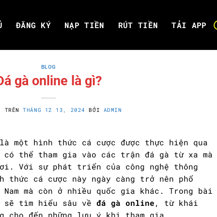
Ủ
ĐĂNG KÝ
NẠP TIỀN
RÚT TIỀN
TẢI APP
BLOG
Đá gà online là gì?
G TRÊN
THÁNG 12 13, 2024
BỞI
ADMIN
là một hình thức cá cược được thực hiện qua
 có thể tham gia vào các trận đá gà từ xa mà
ơi. Với sự phát triển của công nghệ thông
h thức cá cược này ngày càng trở nên phổ
 Nam mà còn ở nhiều quốc gia khác. Trong bài
 sẽ tìm hiểu sâu về
đá gà online
, từ khái
g cho đến những lưu ý khi tham gia.