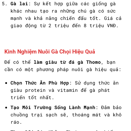
Gà lai
: Sự kết hợp giữa các giống gà
khác nhau tạo ra những chú gà có sức
mạnh và khả năng chiến đấu tốt. Giá cả
giao động từ 2 triệu đến 8 triệu VNĐ.
Kinh Nghiệm Nuôi Gà Chọi Hiệu Quả
Để có thể
làm giàu từ đá gà Thomo
, bạn
cần có một phương pháp nuôi gà hiệu quả:
Chọn Thức Ăn Phù Hợp
: Sử dụng thức ăn
giàu protein và vitamin để gà phát
triển tốt nhất.
Tạo Môi Trường Sống Lành Mạnh
: Đảm bảo
chuồng trại sạch sẽ, thoáng mát và khô
ráo.