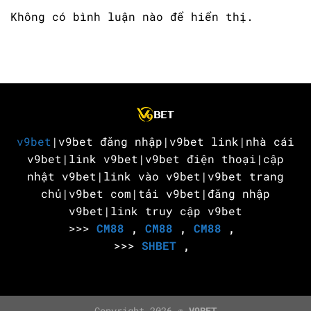
Không có bình luận nào để hiển thị.
v9bet
|v9bet đăng nhập|v9bet link|nhà cái
v9bet|link v9bet|v9bet điện thoại|cập
nhật v9bet|link vào v9bet|v9bet trang
chủ|v9bet com|tải v9bet|đăng nhập
v9bet|link truy cập v9bet
>>>
CM88
,
CM88
,
CM88
,
>>>
SHBET
,
Copyright 2026 ©
V9BET