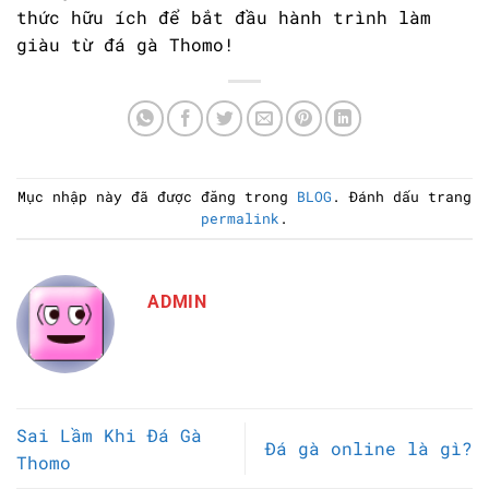
thức hữu ích để bắt đầu hành trình làm
giàu từ đá gà Thomo!
Mục nhập này đã được đăng trong
BLOG
. Đánh dấu trang
permalink
.
ADMIN
Sai Lầm Khi Đá Gà
Đá gà online là gì?
Thomo