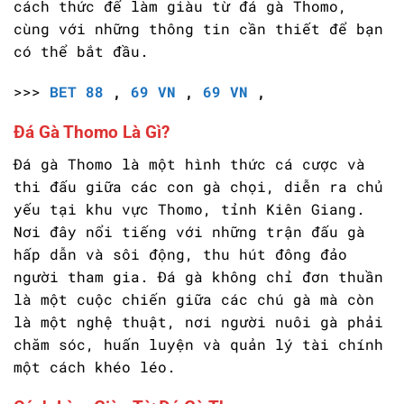
cách thức để làm giàu từ đá gà Thomo,
cùng với những thông tin cần thiết để bạn
có thể bắt đầu.
>>>
BET 88
,
69 VN
,
69 VN
,
Đá Gà Thomo Là Gì?
Đá gà Thomo là một hình thức cá cược và
thi đấu giữa các con gà chọi, diễn ra chủ
yếu tại khu vực Thomo, tỉnh Kiên Giang.
Nơi đây nổi tiếng với những trận đấu gà
hấp dẫn và sôi động, thu hút đông đảo
người tham gia. Đá gà không chỉ đơn thuần
là một cuộc chiến giữa các chú gà mà còn
là một nghệ thuật, nơi người nuôi gà phải
chăm sóc, huấn luyện và quản lý tài chính
một cách khéo léo.